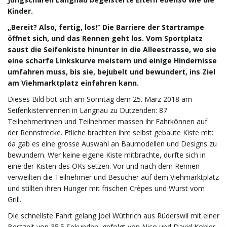
Kinder.
e
„Bereit? Also, fertig, los!“ Die Barriere der Startrampe
öffnet sich, und das Rennen geht los. Vom Sportplatz
saust die Seifenkiste hinunter in die Alleestrasse, wo sie
eine scharfe Linkskurve meistern und einige Hindernisse
n
umfahren muss, bis sie, bejubelt und bewundert, ins Ziel
am Viehmarktplatz einfahren kann.
Dieses Bild bot sich am Sonntag dem 25. März 2018 am
a
Seifenkistenrennen in Langnau zu Dutzenden: 87
Teilnehmerinnen und Teilnehmer massen ihr Fahrkönnen auf
der Rennstrecke. Etliche brachten ihre selbst gebaute Kiste mit:
da gab es eine grosse Auswahl an Baumodellen und Designs zu
v
bewundern. Wer keine eigene Kiste mitbrachte, durfte sich in
eine der Kisten des OKs setzen. Vor und nach dem Rennen
verweilten die Teilnehmer und Besucher auf dem Viehmarktplatz
und stillten ihren Hunger mit frischen Crèpes und Wurst vom
i
Grill.
Die schnellste Fahrt gelang Joel Wüthrich aus Rüderswil mit einer
Bestzeit von 35.5 Sekunden, gefolgt von Nico und David Kohler