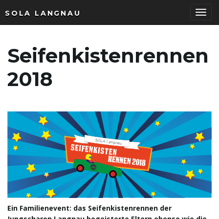
SOLA LANGNAU
T
Seifenkistenrennen
o
2018
g
g
l
Ein Familienevent: das Seifenkistenrennen der
Jungscharen Langnau begeisterte Eltern ebenso wie die