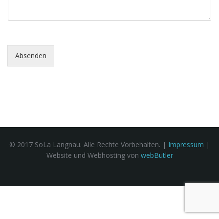
e
Absenden
n
a
v
© 2017 SoLa Langnau. Alle Rechte Vorbehalten. |
Impressum
|
Website und Webhosting von
webButler
i