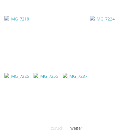
g
a
t
i
o
zurück
weiter
n