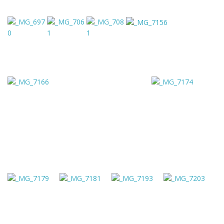
e
n
a
v
i