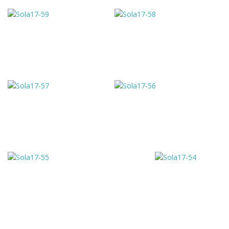
e
n
a
v
i