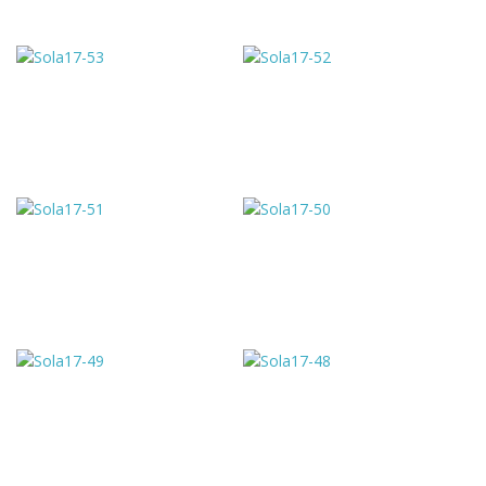
g
a
t
i
o
n