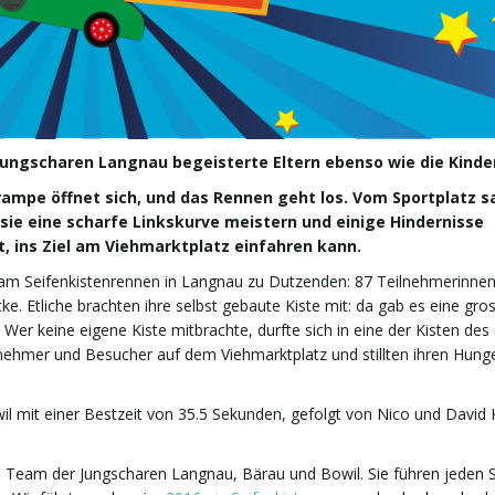
Jungscharen Langnau begeisterte Eltern ebenso wie die Kinde
artrampe öffnet sich, und das Rennen geht los. Vom Sportplatz s
o sie eine scharfe Linkskurve meistern und einige Hindernisse
, ins Ziel am Viehmarktplatz einfahren kann.
am Seifenkistenrennen in Langnau zu Dutzenden: 87 Teilnehmerinne
. Etliche brachten ihre selbst gebaute Kiste mit: da gab es eine gro
r keine eigene Kiste mitbrachte, durfte sich in eine der Kisten des
nehmer und Besucher auf dem Viehmarktplatz und stillten ihren Hung
wil mit einer Bestzeit von 35.5 Sekunden, gefolgt von Nico und David 
- Team der Jungscharen Langnau, Bärau und Bowil. Sie führen jede