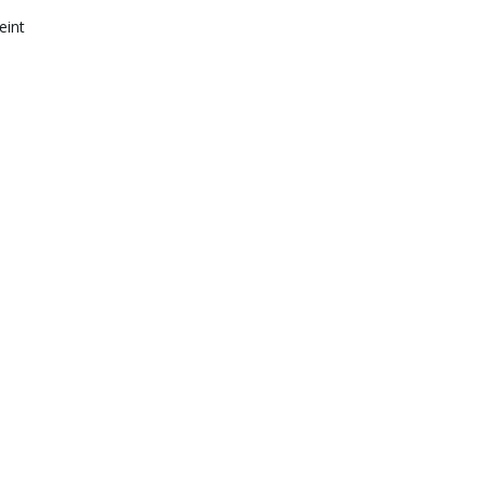
s
eint