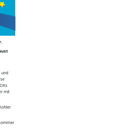
r.
aust
n und
sse
 OKs
er mit
Kohler
n Sommer