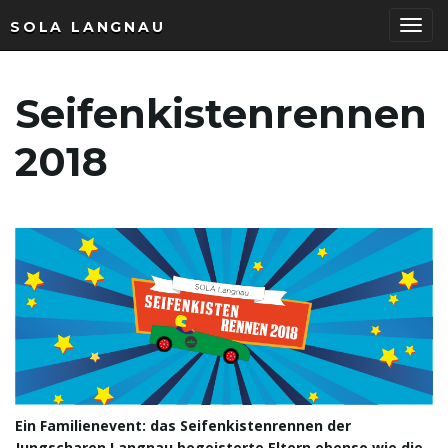
SOLA LANGNAU
T
Seifenkistenrennen
o
2018
g
g
l
Ein Familienevent: das Seifenkistenrennen der
Jungscharen Langnau begeisterte Eltern ebenso wie die