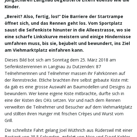
Kinder.
e
„Bereit? Also, fertig, los!“ Die Barriere der Startrampe
öffnet sich, und das Rennen geht los. Vom Sportplatz
saust die Seifenkiste hinunter in die Alleestrasse, wo sie
eine scharfe Linkskurve meistern und einige Hindernisse
n
umfahren muss, bis sie, bejubelt und bewundert, ins Ziel
am Viehmarktplatz einfahren kann.
Dieses Bild bot sich am Sonntag dem 25. März 2018 am
a
Seifenkistenrennen in Langnau zu Dutzenden: 87
Teilnehmerinnen und Teilnehmer massen ihr Fahrkönnen auf
der Rennstrecke. Etliche brachten ihre selbst gebaute Kiste mit:
da gab es eine grosse Auswahl an Baumodellen und Designs zu
v
bewundern. Wer keine eigene Kiste mitbrachte, durfte sich in
eine der Kisten des OKs setzen. Vor und nach dem Rennen
verweilten die Teilnehmer und Besucher auf dem Viehmarktplatz
und stillten ihren Hunger mit frischen Crèpes und Wurst vom
i
Grill.
Die schnellste Fahrt gelang Joel Wüthrich aus Rüderswil mit einer
Bestzeit von 35.5 Sekunden, gefolgt von Nico und David Kohler